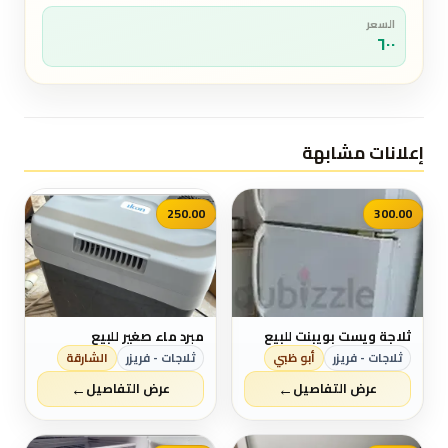
السعر
٦٠٠
إعلانات مشابهة
250.00
300.00
ثلاجة ويست بويبنت للبيع
مبرد ماء صغير للبيع
ثلاجات - فريزر
أبو ظبي
ثلاجات - فريزر
الشارقة
←
←
عرض التفاصيل
عرض التفاصيل