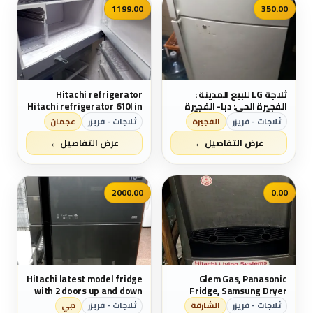
1199.00
350.00
ثلاجة LG للبيع المدينة :
Hitachi refrigerator
الفجيرة الحي: دبا- الفجيرة
Hitachi refrigerator 610l in
النوع: ثلاجات الماركة: ال جي
very good condition
ثلاجات - فريزر
الفجيرة
ثلاجات - فريزر
عجمان
الحالة: مستعمل السعر:
المدينة : عجمان الحي:
←
←
350درهم
عجمان وسط المدينة النوع:
عرض التفاصيل
عرض التفاصيل
مطابخ السعر: 1,200درهم
2000.00
0.00
Hitachi latest model fridge
Glem Gas, Panasonic
with 2 doors up and down
Fridge, Samsung Dryer
Glem Gas 5 burner @ AED.
ثلاجات - فريزر
الشارقة
ثلاجات - فريزر
دبي