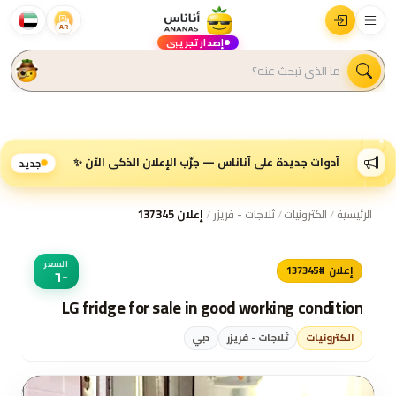
AR
إصدار تجريبي
أدوات جديدة على أناناس — جرّب الإعلان الذكي الآن ✨
جديد
الرئيسية
/
الكترونيات
/
ثلاجات - فريزر
/
إعلان 137345
السعر
إعلان #137345
٦٠٠
LG fridge for sale in good working condition
الكترونيات
ثلاجات - فريزر
دبي