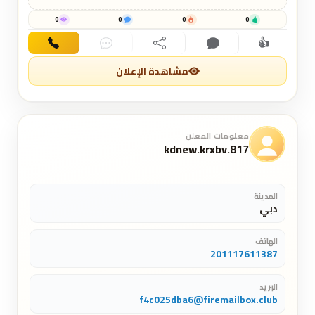
0
0
0
0
👍
اهتمام
تعليق
مشاركة
دردشة
اتصال
مشاهدة الإعلان
معلومات المعلن
kdnew.krxbv.817
المدينة
دبي
الهاتف
201117611387
البريد
f4c025dba6@firemailbox.club