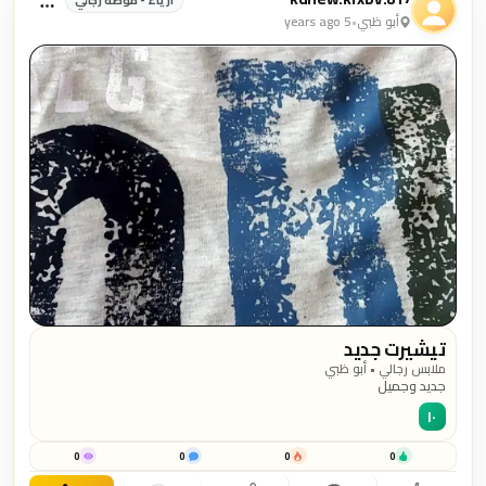
ازياء - موضة رجالي
أبو ظبي
•
5 years ago
تيشيرت جديد
ملابس رجالي • أبو ظبي
جديد وجميل
١٠
0
0
0
0