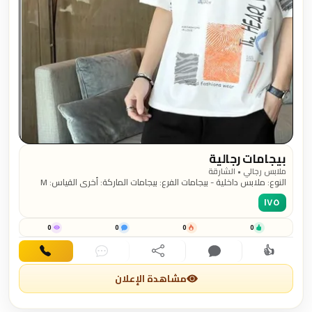
بيجامات رجالية
ملابس رجالي • الشارقة
النوع: ملابس داخلية - بيجامات الفرع: بيجامات الماركة: أخرى القياس: M
اللون: أخرى الحالة: جديد السعر: 175درهم
١٧٥
0
0
0
0
👍
اهتمام
تعليق
مشاركة
دردشة
اتصال
مشاهدة الإعلان