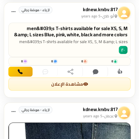
kdnew.krxbv.817
ازياء - موضة رجالي
أبو ظبي
•
5 years ago
men&#039;s T-shirts available for sale XS, S, M
&amp; L sizes Blue, pink, white, black and more colors
men&#039;s T-shirts available for sale XS, S, M &amp; L sizes
Blue, pink, white, black and more colors
٢٠
0
0
0
0
👍
اهتمام
تعليق
مشاركة
دردشة
اتصال
مشاهدة الإعلان
kdnew.krxbv.817
ازياء - موضة رجالي
عجمان
•
5 years ago