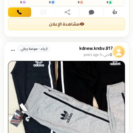
0
0
0
0
👍
اهتمام
تعليق
مشاركة
دردشة
اتصال
مشاهدة الإعلان
kdnew.krxbv.817
ازياء - موضة رجالي
دبي
•
5 years ago