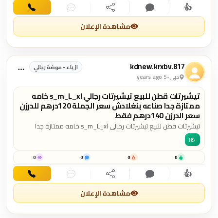
👍
اهتمام
تعليق
مشاركة
دردشة
اتصال
مشاهدة الإعلان
kdnew.krxbv.817
ازياء - موضة رجالي
دبي
•
5 years ago
تيشيرتات قطن للبيع تيشيرتات رجالي s_m_L_xl خامه
ممتازة جدا صناعه بنغلادش سعر الجملة 120درهم للدرزن
سعر الدرزن 140درهم فقط
تيشيرتات قطن للبيع تيشيرتات رجالي s_m_L_xl خامه ممتازة جدا
صناعه بنغلادش سعر الجملة 120درهم للدرزن سعر الدرزن 140درهم
١٤٠
فقط
0
0
0
0
👍
اهتمام
تعليق
مشاركة
دردشة
اتصال
مشاهدة الإعلان