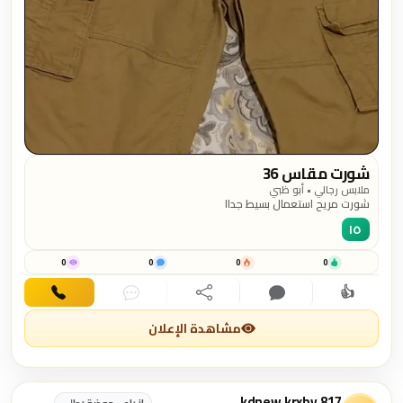
شورت مقاس 36
ملابس رجالي • أبو ظبي
شورت مريح استعمال بسيط جداا
١٥
0
0
0
0
👍
اهتمام
تعليق
مشاركة
دردشة
اتصال
مشاهدة الإعلان
kdnew.krxbv.817