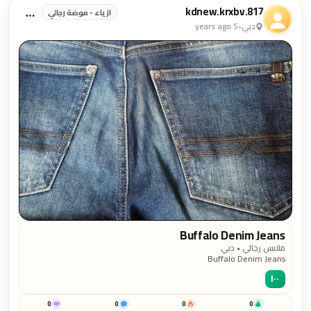
kdnew.krxbv.817
ازياء - موضة رجالي
دبي
•
5 years ago
Buffalo Denim Jeans
ملابس رجالي • دبي
Buffalo Denim Jeans
١٠٠
0
0
0
0