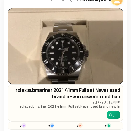
rolex submariner 2021 41mm Full set Never used
brand new in unworn condition
ملابس رجالي • دبي
rolex submariner 2021 41mm Full set Never used brand new in
unworn condition
٥٠٬٠٠٠
0
0
0
0