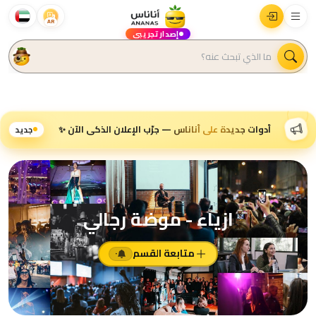
AR
إصدار تجريبي
أدوات جديدة على أناناس — جرّب الإعلان الذكي الآن ✨
جديد
ازياء - موضة رجالي
متابعة القسم
٠