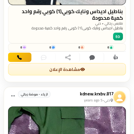
بناطيل اديداس ونايك كوبي(1) كوبي رقم واحد
كمية محدودة
ملابس رجالي • دبي
بناطيل اديداس ونايك كوبي(1) كوبي رقم واحد كمية محدودة
٤٥
0
0
0
0
👍
اهتمام
تعليق
مشاركة
دردشة
اتصال
مشاهدة الإعلان
kdnew.krxbv.817
ازياء - موضة رجالي
دبي
•
5 years ago