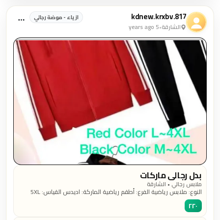
kdnew.krxbv.817
ازياء - موضة رجالي
الشارقة
•
5 years ago
بدل رجالي ماركات
ملابس رجالي • الشارقة
النوع: ملابس رياضية الفرع: أطقم رياضية الماركة: اديدس القياس: 5XL
اللون: أخرى الحالة: جديد السعر: 220درهم
٢٢٠