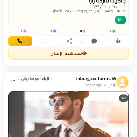
جاكيت ماركة زارا
ملابس رجالي • أم القوين
اصلية .. مناسب للبدل وغيره ومناسب تحت المطر
١٨٠
0
0
0
0
👍
اهتمام
تعليق
مشاركة
دردشة
اتصال
مشاهدة الإعلان
triburg.uniforms.65
ازياء - موضة رجالي
دبي
•
5 years ago
1/
3