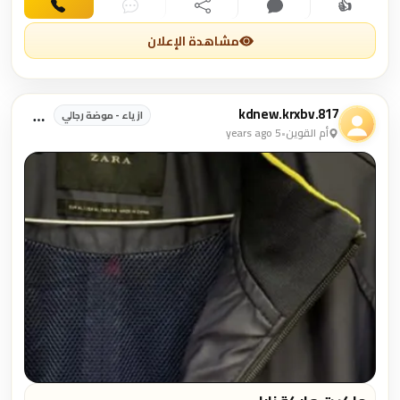
👍
اهتمام
تعليق
مشاركة
دردشة
اتصال
مشاهدة الإعلان
kdnew.krxbv.817
ازياء - موضة رجالي
أم القوين
•
5 years ago