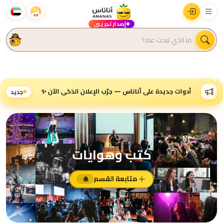
AR
إصدار تجريبي
أدوات جديدة على أناناس — جرّب الإعلان الذكي الآن ✨
جديد
كتب وهوايات
متابعة القسم
٠