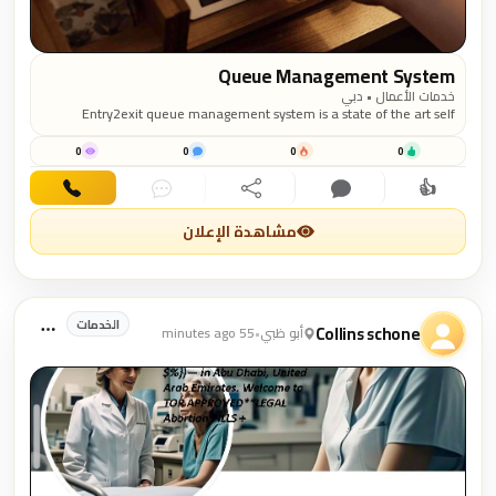
Queue Management System
خدمات الأعمال • دبي
Entry2exit queue management system is a state of the art self
customizable platform to streamline customer flow. With web based
counters and iOS / android based ticketing queue management can
0
0
0
0
be set up within 5 minutes in any customer centric environment.
👍
https://www.quest-me.com/queue-management-system/
اهتمام
تعليق
مشاركة
دردشة
اتصال
مشاهدة الإعلان
الخدمات
Collins schone
أبو ظبي
•
55 minutes ago