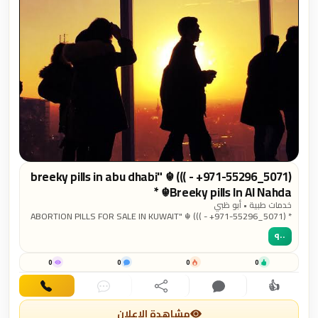
breeky pills in abu dhabi" ☬ ((( - +971-55296_5071)
* ☬Breeky pills In Al Nahda
خدمات طبية • أبو ظبي
ABORTION PILLS FOR SALE IN KUWAIT" ☬ ((( - +971-55296_5071) *
☬ Al Qusais, Al Nahda, Jumeirah, Jumeirah Bay Island, Jumeirah
٩٠٠
Lakes Towers, Downtown Dubai, Dubai Marina, JBR, Business Bay, Al
Barsha, Al Barsha South, Al Quoz
0
0
0
0
👍
اهتمام
تعليق
مشاركة
دردشة
اتصال
مشاهدة الإعلان