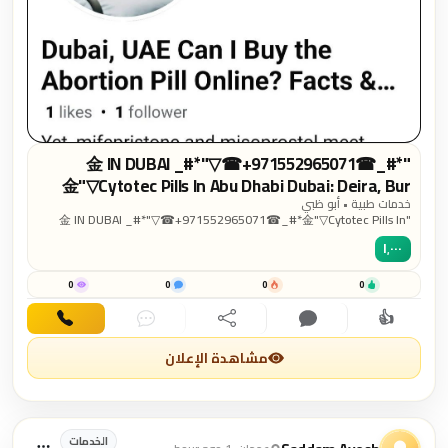
"金 IN DUBAI _#*"▽☎+971552965071☎_#*
金"▽Cytotec Pills In Abu Dhabi Dubai: Deira, Bur
Dubai, Karama, Al Qusais, Al Nahda
خدمات طبية • أبو ظبي
"金 IN DUBAI _#*"▽☎+971552965071☎_#*金"▽Cytotec Pills In
Abu Dhabi Dubai: Deira, Bur Dubai, Karama, Al Qusais, Al Nahda "金
١٬٠٠٠
IN DUBAI _#*"▽☎+971552965071☎_#*金"▽Cytotec Pills In Abu
Dhabi Dubai: Deira, Bur Dubai, Karama, Al Qusais, Al Nahda
WhatsApp us (24/7 Availability) Your safety, privacy, and well-being
0
0
0
0
are our top priorities. - "Safe abortion clinic in Dubai" - "Abortion pills
👍
in Dubai" - "Legal abortion services UAE" - "Confidential pregnancy
اهتمام
تعليق
مشاركة
دردشة
اتصال
termination Dubai" - "Best abortion doctor in Dubai." - "Early
pregnancy abortion Dubai" - "Mifepristone and Misoprostol in UAE" -
مشاهدة الإعلان
"Women’s health clinic Dubai" - "Non-surgical abortion Dubai" -
"Discreet abortion car
الخدمات