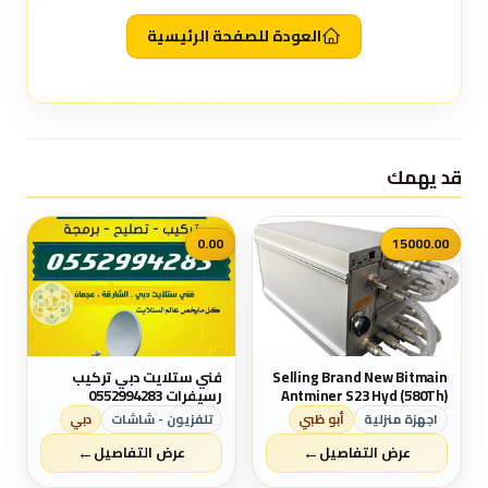
العودة للصفحة الرئيسية
قد يهمك
0.00
15000.00
Selling Brand New Bitmain
فني ستلايت دبي تركيب
Antminer S23 Hyd (580Th)
رسيفرات 0552994283
Cost € 4,000 Euro
اجهزة منزلية
أبو ظبي
تلفزيون - شاشات
دبي
←
←
عرض التفاصيل
عرض التفاصيل