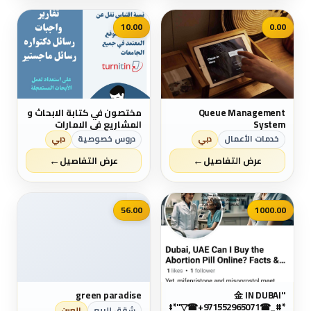
10.00
0.00
Queue Management
مختصون في كتابة الابحاث و
System
المشاريع في الامارات
خدمات الأعمال
دبي
دروس خصوصية
دبي
←
←
عرض التفاصيل
عرض التفاصيل
📷
56.00
1000.00
green paradise
"金 IN DUBAI
_#*"▽☎+971552965071☎_#*
شقق للبيع
العين