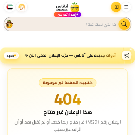
AR
إصدار تجريبي
أدوات جديدة على أناناس — جرّب الإعلان الذكي الآن ✨
جديد
⚠
تنبيه: الصفحة غير موجودة
404
هذا الإعلان غير متاح
الإعلان رقم 146291 غير متاح. ربما حُذف أو لم يُقبل بعد، أو أن
الرابط غير صحيح.